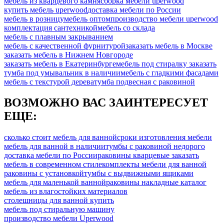
мебель из кварцевого камня
сборка мебели uperwood
купить мебель uperwood
доставка мебели по России
мебель в розницу
мебель оптом
производство мебели uperwood
комплектация сантехникой
мебель со склада
мебель с плавным закрыванием
мебель с качественной фурнитурой
заказать мебель в Москве
заказать мебель в Нижнем Новгороде
заказать мебель в Екатеринбурге
мебель под стиралку заказать
тумба под умывальник в наличии
мебель с гладкими фасадами
мебель с текстурой дерева
тумба подвесная с раковиной
ВОЗМОЖНО ВАС ЗАИНТЕРЕСУЕТ
ЕЩЕ:
сколько стоит мебель для ванной
сроки изготовления мебели
мебель для ванной в наличии
тумбы с раковиной недорого
доставка мебели по России
раковины кварцевые заказать
мебель в современном стиле
комплекты мебели для ванной
раковины с установкой
тумбы с выдвижными ящиками
мебель для маленькой ванной
раковины накладные каталог
мебель из влагостойких материалов
столешницы для ванной купить
мебель под стиральную машину
производство мебели Uperwood