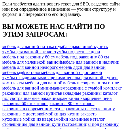
Если требуется адаптировать текст для SEO, разделов сайта
или под определённое назначение — уточни структуру и
формат, и я переработаю его под задачу.
ВЫ МОЖЕТЕ НАС НАЙТИ ПО
ЭТИМ ЗАПРОСАМ:
мебель для ванной на заказ
тумба с раковиной купить
тумбы для ванной каталог
тумбы подвесные цена
мебель под раковину 60 см
мебель под раковину 80 см
мебель для маленькой ванной
мебель для ванной в наличии
мебель для ванной недорого
мебель лдсп для ванной
мебель мдф каталог
мебель для ванной с доставкой
тумбы с выдвижными ящиками
пеналы для ванной купить
комплекты мебели для ванной
мебель в современном стиле
мебель для ванной минимализм
раковина с тумбой комплект
раковины для ванной купить
накладные раковины каталог
полувстраиваемые раковины
раковины кварцевые цена
раковина 60 см каталог
раковина 80 см каталог
раковины в современном стиле
раковины на столешницу
раковины с доставкой
мойки для кухни заказать
кухонные мойки из кварца
мойки каменные каталог
столешницы для ванной купить
столешницы под раковину