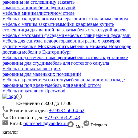
раковины на столешницу заказать
комплектация мебели фурнитурой
мебель в минималистичном стиле
мебель в скандинавском стиле
раковины с плавным сливом
мебель с мягким закрытием
мойки кварцевые купить
столешницы для ванной на заказ
мебель с текстурой дерева
мебель с матовыми фасадами
мебель с глянцевыми фасадами
мебель для санузла недорого
раковины разных размеров
купить мебель в Москве
купить мебель в Нижнем Новгороде
доставка мебели в Екатеринбург
мебель под размеры помещения
мебель готовая к установке
раковины для студии
мебель для гостевого санузла
мебель в новых коллекциях
раковины для маленьких помещений
мебель с креплением на стену
мебель в наличии на складе
раковины под врезку
мебель для ванной оптом
мебель по каталогу Uperwood
Ежедневно с 8:00 до 17:00
Розничный отдел:
+7 953 556-64-62
Оптовый отдел:
+7 953 563-25-43
Email:
optmebelit@yandex.ru
Telegram
Max
каталог