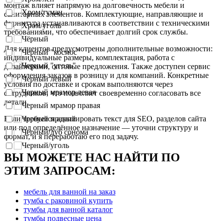
монтаж влияет напрямую на долговечность мебели и
Хром/туман
санитарных элементов. Комплектующие, направляющие и
фурнитура устанавливаются в соответствии с техническими
Хром/уголь
требованиями, что обеспечивает долгий срок службы.
Чёрный
Для клиентов предусмотрены дополнительные возможности:
Черный "космос"
индивидуальные размеры, комплектация, работа с
Черный "уголь"
дизайнерами, оптовые предложения. Также доступен сервис
оформления заказов в розницу и для компаний. Конкретные
Черный левый
условия по доставке и срокам выполняются через
Черный мрамор левая
сотрудников, что позволяет своевременно согласовать все
детали.
Черный мрамор правая
Черный правый
Если требуется адаптировать текст для SEO, разделов сайта
или под определённое назначение — уточни структуру и
Черный/дуб сонома
формат, и я переработаю его под задачу.
Черный/уголь
ВЫ МОЖЕТЕ НАС НАЙТИ ПО
ЭТИМ ЗАПРОСАМ:
мебель для ванной на заказ
тумба с раковиной купить
тумбы для ванной каталог
тумбы подвесные цена