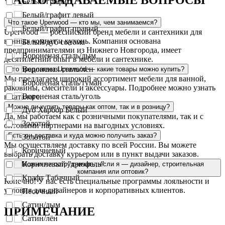
Белый/графит
Белый/графит левый
Что такое Uperwood — кто мы, чем занимаемся?
Белый/графит правый
Uperwood — российский бренд мебели и сантехники для
ванных комнат и кухонь. Компания основана
Белый/дуб сонома
предпринимателями из Нижнего Новгорода, имеет
Вороненая сталь/дым
десятилетний опыт в мебели и сантехнике.
Вороненая сталь/лен
Что предлагает Uperwood — какие товары можно купить?
Мы предлагаем широкий ассортимент мебели для ванной,
Вороненая сталь/туман
раковины, смесители и аксессуары. Подробнее можно узнать
Вороненая сталь/уголь
в каталоге.
Можно ли купить товары как оптом, так и в розницу?
Дуб Харбор Белый
Да, мы работаем как с розничными покупателями, так и с
Золотой
оптовыми партнерами на выгодных условиях.
Есть ли доставка и куда можно получить заказ?
Золотой
Мы осуществляем доставку по всей России. Вы можете
Коричневый
выбрать доставку курьером или в пункт выдачи заказов.
Коричневый "трюфель"
Можно ли сотрудничать, если я — дизайнер, строительная
компания или оптовик?
Крафт Табачный
Конечно! У нас есть специальные программы лояльности и
условия для дизайнеров и корпоративных клиентов.
Песочный
Сатин/дым
ПРИМЕЧАНИЕ
Сатин/лён