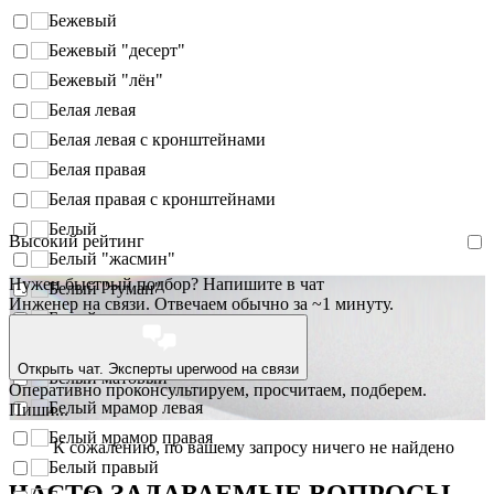
Бежевый
Бежевый "десерт"
Бежевый "лён"
Белая левая
Белая левая с кронштейнами
Белая правая
Белая правая с кронштейнами
Белый
Высокий рейтинг
Белый "жасмин"
Нужен быстрый подбор? Напишите в чат
Белый "туман"
Инженер на связи. Отвечаем обычно за ~1 минуту.
Белый глянец
Белый левый
Открыть чат. Эксперты uperwood на связи
Белый матовый
Оперативно проконсультируем, просчитаем, подберем.
Белый мрамор левая
Пиши...
Белый мрамор правая
К сожалению, по вашему запросу ничего не найдено
Белый правый
ЧАСТО ЗАДАВАЕМЫЕ ВОПРОСЫ