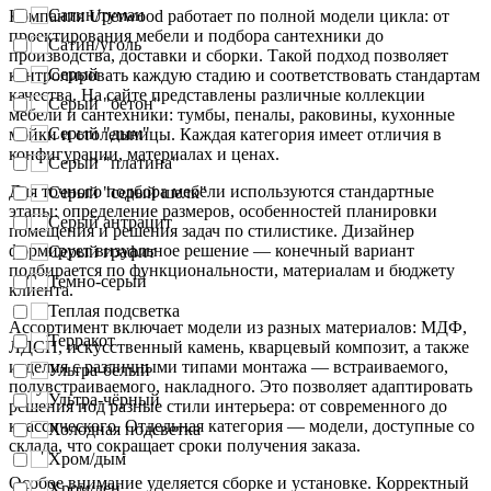
Сатин/туман
Компания Uperwood работает по полной модели цикла: от
проектирования мебели и подбора сантехники до
Сатин/уголь
производства, доставки и сборки. Такой подход позволяет
Серый
контролировать каждую стадию и соответствовать стандартам
качества. На сайте представлены различные коллекции
Серый "бетон"
мебели и сантехники: тумбы, пеналы, раковины, кухонные
Серый "дым"
мойки и столешницы. Каждая категория имеет отличия в
конфигурации, материалах и ценах.
Серый "платина"
Для точного подбора мебели используются стандартные
Серый "серый шелк"
этапы: определение размеров, особенностей планировки
Серый антрацит
помещения и решения задач по стилистике. Дизайнер
формирует визуальное решение — конечный вариант
Серый графит
подбирается по функциональности, материалам и бюджету
Темно-серый
клиента.
Теплая подсветка
Ассортимент включает модели из разных материалов: МДФ,
Терракот
ЛДСП, искусственный камень, кварцевый композит, а также
изделия с различными типами монтажа — встраиваемого,
Ультра-белый
полувстраиваемого, накладного. Это позволяет адаптировать
Ультра-чёрный
решения под разные стили интерьера: от современного до
классического. Отдельная категория — модели, доступные со
Холодная подсветка
склада, что сокращает сроки получения заказа.
Хром/дым
Особое внимание уделяется сборке и установке. Корректный
Хром/лён