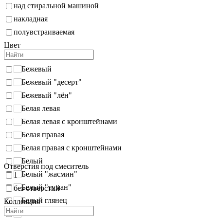
над стиральной машиной
накладная
полувстраиваемая
Цвет
Бежевый
Бежевый "десерт"
Бежевый "лён"
Белая левая
Белая левая с кронштейнами
Белая правая
Белая правая с кронштейнами
Белый
Отверстия под смеситель
Белый "жасмин"
1
Белый "туман"
без отверстий
Белый глянец
Коллекция
Белый левый