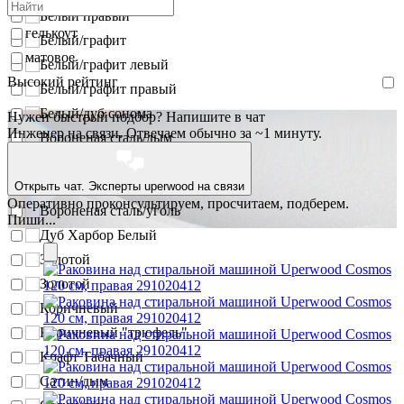
Белый правый
гелькоут
Белый/графит
матовое
Белый/графит левый
Высокий рейтинг
Белый/графит правый
Белый/дуб сонома
Нужен быстрый подбор? Напишите в чат
Инженер на связи. Отвечаем обычно за ~1 минуту.
Вороненая сталь/дым
Вороненая сталь/лен
Вороненая сталь/туман
Открыть чат. Эксперты uperwood на связи
Оперативно проконсультируем, просчитаем, подберем.
Вороненая сталь/уголь
Пиши...
Дуб Харбор Белый
Золотой
Золотой
Коричневый
Коричневый "трюфель"
Крафт Табачный
Сатин/дым