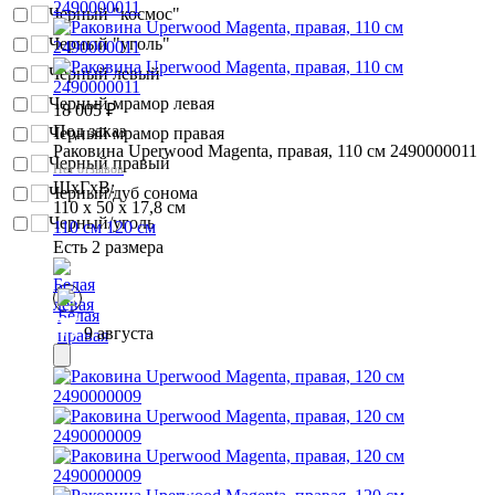
Черный "космос"
Черный "уголь"
Черный левый
Черный мрамор левая
18 005
₽
Под заказ
Черный мрамор правая
Раковина Uperwood Magenta, правая, 110 см 2490000011
Черный правый
Нет отзывов
ШхГхВ:
Черный/дуб сонома
110 x 50 x 17,8 см
Черный/уголь
110 см
120 см
Есть 2 размера
9 августа