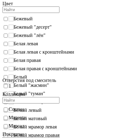
Цвет
Бежевый
Бежевый "десерт"
Бежевый "лён"
Белая левая
Белая левая с кронштейнами
Белая правая
Белая правая с кронштейнами
Белый
Отверстия под смеситель
Белый "жасмин"
1
Белый "туман"
Коллекция
Белый глянец
Cosmos
Белый левый
Magenta
Белый матовый
Марсал
Белый мрамор левая
Покрытие
Белый мрамор правая