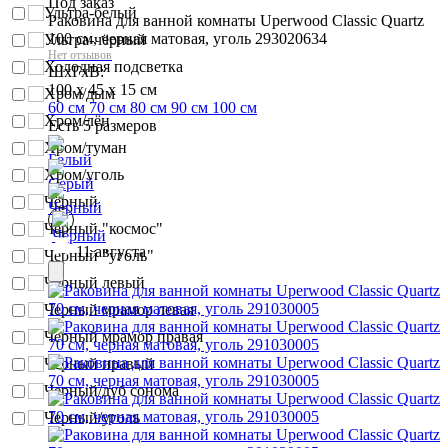
Под заказ
Ультра-белый
Раковина для ванной комнаты Uperwood Classic Quartz
100 см, черная матовая, уголь 293020634
Ультра-чёрный
Нет отзывов
Холодная подсветка
ШхГхВ:
100 x 45 x 15 см
Хром/дым
60 см
70 см
80 см
90 см
100 см
Хром/лён
Есть 5 размеров
Хром/туман
Хром/уголь
Чёрный
Черный "космос"
11 августа
Черный "уголь"
Черный левый
Черный мрамор левая
Черный мрамор правая
Черный правый
Черный/дуб сонома
Черный/уголь