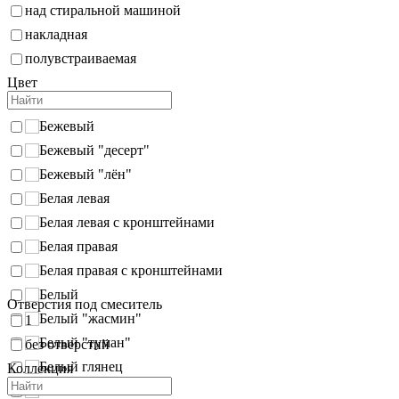
над стиральной машиной
накладная
полувстраиваемая
Цвет
Бежевый
Бежевый "десерт"
Бежевый "лён"
Белая левая
Белая левая с кронштейнами
Белая правая
Белая правая с кронштейнами
Белый
Отверстия под смеситель
Белый "жасмин"
1
Белый "туман"
без отверстий
Белый глянец
Коллекция
Белый левый