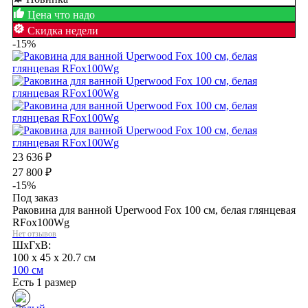
Цена что надо
Скидка недели
-15%
23 636
₽
27 800
₽
-15%
Под заказ
Раковина для ванной Uperwood Fox 100 см, белая глянцевая
RFox100Wg
Нет отзывов
ШхГхВ:
100 x 45 x 20.7 см
100 см
Есть 1 размер