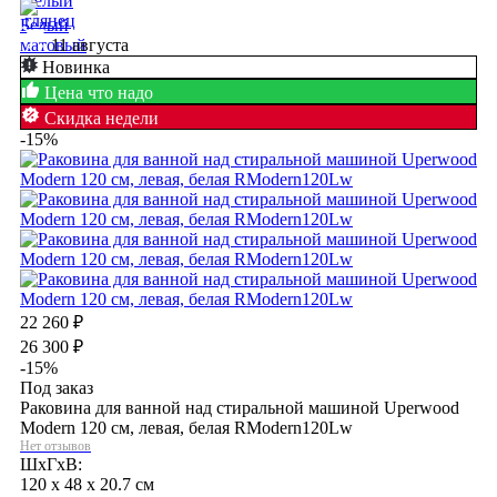
11 августа
Новинка
Цена что надо
Скидка недели
-15%
22 260
₽
26 300
₽
-15%
Под заказ
Раковина для ванной над стиральной машиной Uperwood
Modern 120 см, левая, белая RModern120Lw
Нет отзывов
ШхГхВ:
120 x 48 x 20.7 см