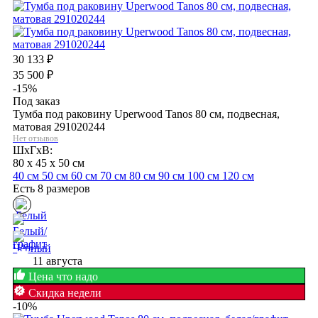
30 133
₽
35 500
₽
-15%
Под заказ
Тумба под раковину Uperwood Tanos 80 см, подвесная,
матовая 291020244
Нет отзывов
ШхГхВ:
80 x 45 x 50 см
40 см
50 см
60 см
70 см
80 см
90 см
100 см
120 см
Есть 8 размеров
11 августа
Цена что надо
Скидка недели
-10%