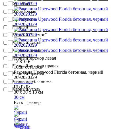
Хром/лён
Хром/туман
Хром/уголь
Чёрный
Черный "космос"
Черный "уголь"
Черный левый
Черный мрамор левая
12 810
₽
Черный мрамор правая
10шт осталось
Раковина Uperwood Florida бетонная, черный
Черный правый
2092020329
Черный/дуб сонома
Нет отзывов
ШхГхВ:
Черный/уголь
30 x 30 x 13 см
30 см
Есть 1 размер