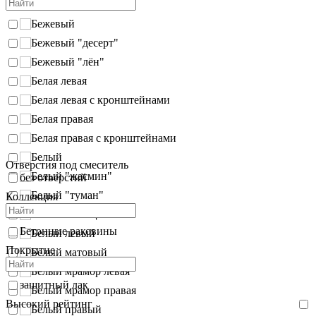
Бежевый
Бежевый "десерт"
Бежевый "лён"
Белая левая
Белая левая с кронштейнами
Белая правая
Белая правая с кронштейнами
Белый
Отверстия под смеситель
Белый "жасмин"
без отверстий
Белый "туман"
Коллекция
Белый глянец
Бетонные раковины
Белый левый
Покрытие
Белый матовый
Белый мрамор левая
защитный лак
Белый мрамор правая
Высокий рейтинг
Белый правый