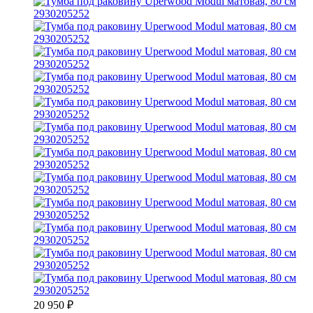
20 950
₽