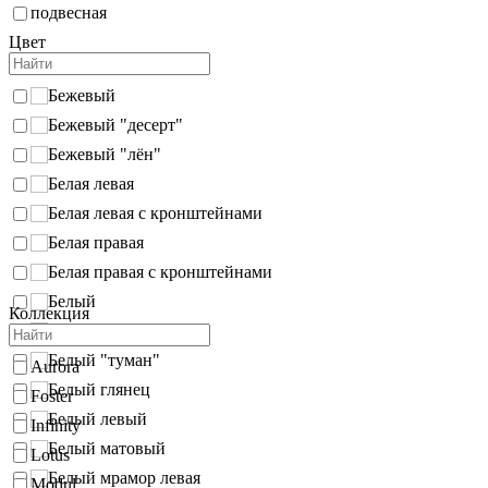
подвесная
Цвет
Бежевый
Бежевый "десерт"
Бежевый "лён"
Белая левая
Белая левая с кронштейнами
Белая правая
Белая правая с кронштейнами
Белый
Коллекция
Белый "жасмин"
Белый "туман"
Aurora
Белый глянец
Foster
Белый левый
Infinity
Белый матовый
Lotus
Белый мрамор левая
Modul