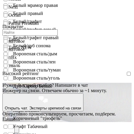
Белый мрамор правая
Next
Белый правый
Ocean
Белый/графит
Parma Premium
Покрытие
Белый/графит левый
Sozvezdie
Белый/графит правый
Tanos
матовое
Белый/дуб сонома
Tanos NEW
матовое
Вороненая сталь/дым
пВх
Вороненая сталь/лен
эмаль
Вороненая сталь/туман
Высокий рейтинг
Вороненая сталь/уголь
Нужен быстрый подбор? Напишите в чат
Дуб Харбор Белый
Инженер на связи. Отвечаем обычно за ~1 минуту.
Золотой
Золотой
Открыть чат. Эксперты uperwood на связи
Коричневый
Оперативно проконсультируем, просчитаем, подберем.
Коричневый "трюфель"
Пиши...
Крафт Табачный