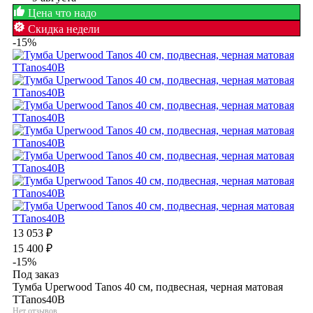
Цена что надо
Скидка недели
-15%
13 053
₽
15 400
₽
-15%
Под заказ
Тумба Uperwood Tanos 40 см, подвесная, черная матовая
TTanos40B
Нет отзывов