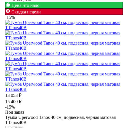
Цена что надо
Скидка недели
-15%
13 053
₽
15 400
₽
-15%
Под заказ
Тумба Uperwood Tanos 40 см, подвесная, черная матовая
TTanos40B
Нет отзывов