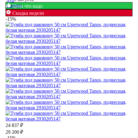
Цена что надо
Скидка недели
-15%
24 837
₽
29 200
₽
-15%