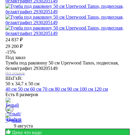
24 837
₽
29 200
₽
-15%
Под заказ
Тумба под раковину 50 см Uperwood Tanos, подвесная,
белая/графит 2930205149
Нет отзывов
ШхГхВ:
50 x 34,7 x 50 см
40 см
50 см
60 см
70 см
80 см
90 см
100 см
120 см
Есть 8 размеров
9 августа
Цена что надо