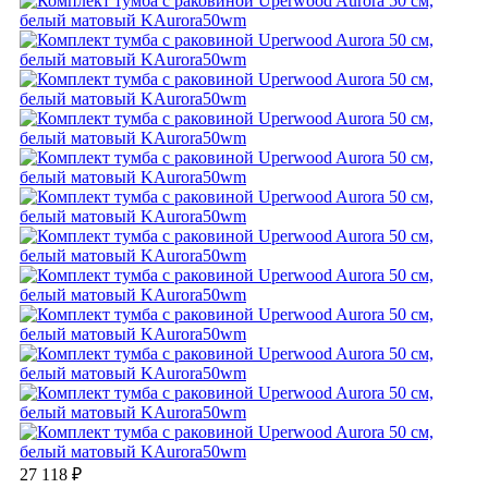
27 118
₽